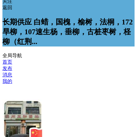
关注
返回
长期供应 白蜡，国槐，榆树，法桐，172
旱柳，107速生杨，垂柳，古桩枣树，柽
柳（红荆...
全局导航
首页
发布
消息
我的