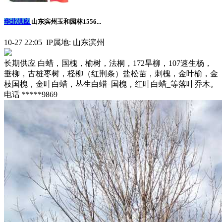
华北供应
山东滨州玉和园林1556...
10-27 22:05 IP属地: 山东滨州
长期供应 白蜡，国槐，榆树，法桐，172旱柳，107速生杨，
垂柳，古桩枣树，柽柳（红荆条）盐松苗，刺槐，金叶榆，金
枝国槐，金叶白蜡，丛生白蜡–国槐，红叶白蜡_等落叶乔木。
电话 *****9869