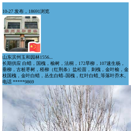
华北供应
10-27 发布，18691浏览
山东滨州玉和园林1556...
长期供应 白蜡，国槐，榆树，法桐，172旱柳，107速生杨，
垂柳，古桩枣树，柽柳（红荆条）盐松苗，刺槐，金叶榆，金
枝国槐，金叶白蜡，丛生白蜡–国槐，红叶白蜡_等落叶乔木。
电话 *****9869