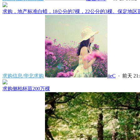
求购，地产标准白蜡，18公分的7棵，22公分的3棵。保定地区苗
求购信息/华北求购
jieC
·
前天 21:
求购侧柏杯苗200万棵