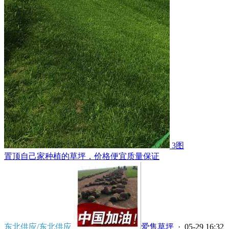
3图
置顶
自己家种植的草坪，价格便宜质量保证
东北供应/东北供应
爱售草坪
· 05-29 16:32