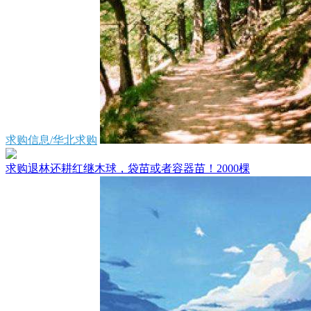
求购信息/华北求购
求购退林还耕红继木球，袋苗或者容器苗！2000棵