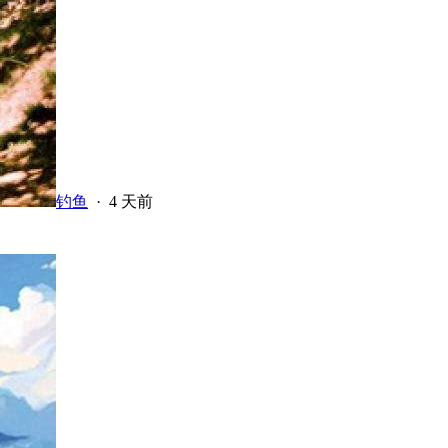
钓鱼
·
4 天前