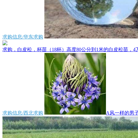
求购信息/华东求购
求购，白皮松，杯苗（18杯）高度80公分到1米的白皮松苗，4万
求购信息/西北求购
A风一样的男