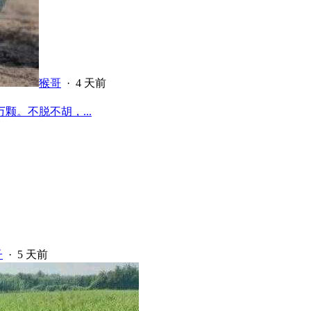
猴哥
·
4 天前
颗。不脱不胡，...
子
·
5 天前