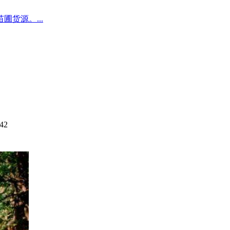
圃货源。...
42