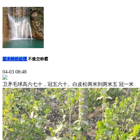
苗木特价处理
不傲怎称霸
04-03 08:48
卫矛毛球高六七十，冠五六十。白皮松两米到两米五 冠一米