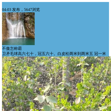
苗木特价处理
04-03 发布，5647浏览
不傲怎称霸
卫矛毛球高六七十，冠五六十。白皮松两米到两米五 冠一米