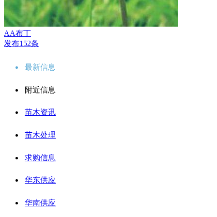
AA布丁
发布152条
最新信息
附近信息
苗木资讯
苗木处理
求购信息
华东供应
华南供应