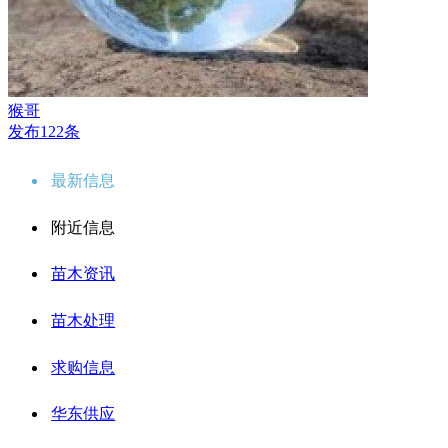
猴哥
发布122条
最新信息
附近信息
苗木资讯
苗木处理
求购信息
华东供应