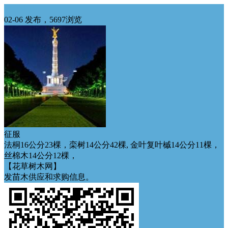
华北求购
02-06 发布，5697浏览
征服
法桐16公分23棵，栾树14公分42棵, 金叶复叶槭14公分11棵，
丝棉木14公分12棵，
【花草树木网】
发苗木供应和求购信息。