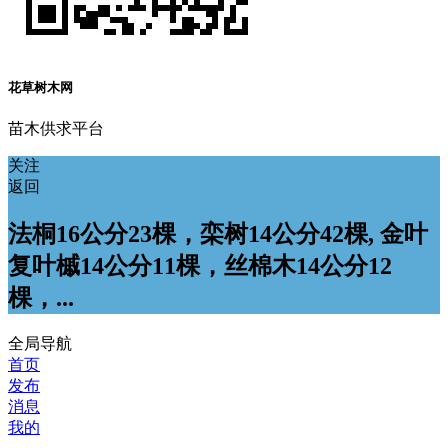
花草树木网
苗木供求平台
关注
返回
法桐16公分23棵，栾树14公分42棵, 金叶
复叶槭14公分11棵，丝棉木14公分12
棵，...
全局导航
首页
发布
消息
我的