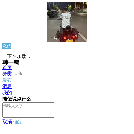
私信
正在加载...
韩一鸣
首页
发布：1 条
分类
发布
消息
我的
随便说点什么
取消
确定