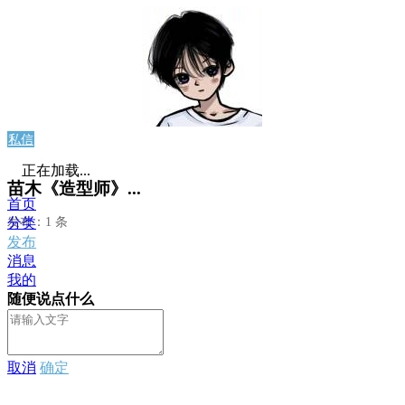
私信
正在加载...
苗木《造型师》...
首页
发布：1 条
分类
发布
消息
我的
随便说点什么
取消
确定