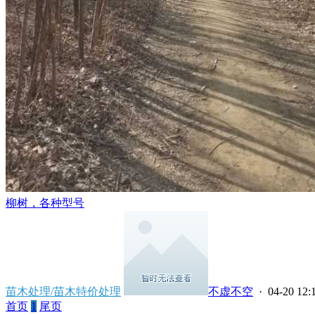
柳树，各种型号
苗木处理/苗木特价处理
不虚不空
· 04-20 12:
首页
1
尾页