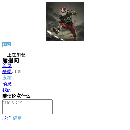
私信
正在加载...
唇指间
首页
发布：1 条
分类
发布
消息
我的
随便说点什么
取消
确定