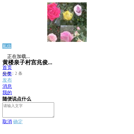
私信
正在加载...
黄楼泉子村宫兆俊...
首页
发布：2 条
分类
发布
消息
我的
随便说点什么
取消
确定