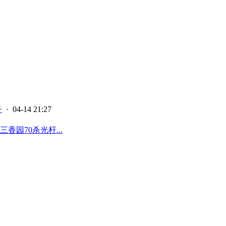
子
· 04-14 21:27
香园70杀光杆...