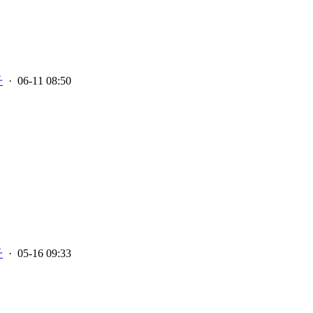
子
· 06-11 08:50
子
· 05-16 09:33