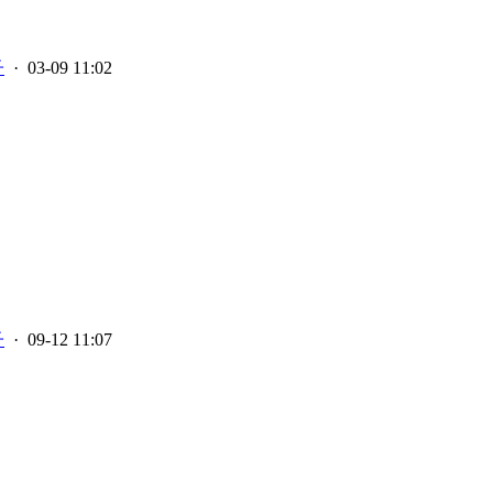
子
· 03-09 11:02
子
· 09-12 11:07