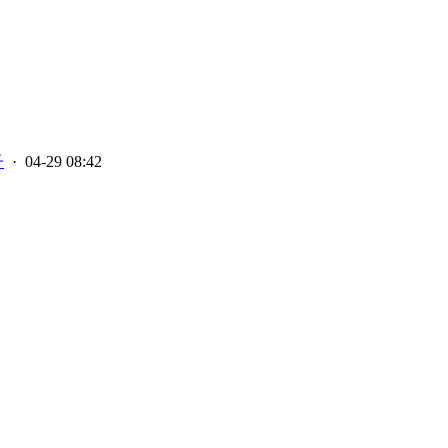
子
· 04-29 08:42