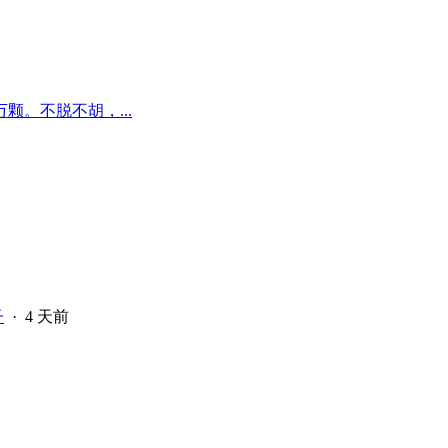
颗。不脱不胡，...
子
·
4 天前