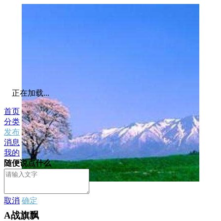
正在加载...
首页
分类
发布
消息
我的
随便说点什么
私信
取消
确定
A战旗飘