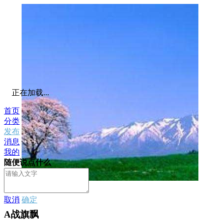
正在加载...
首页
分类
发布
消息
我的
随便说点什么
私信
取消
确定
A战旗飘