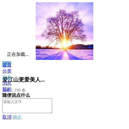
正在加载...
私信
首页
分类
发布
爱江山更爱美人...
消息
我的
发布：199 条
随便说点什么
取消
确定