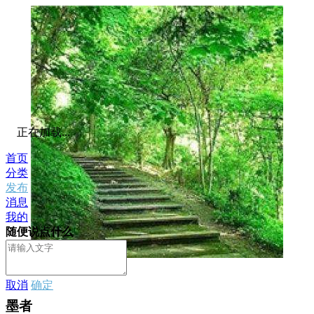
正在加载...
首页
分类
发布
消息
我的
随便说点什么
私信
取消
确定
墨者